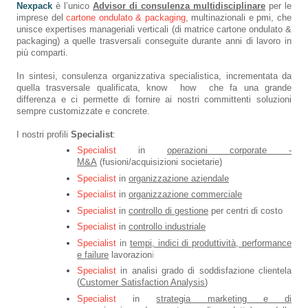
Nexpack
è l’unico
Advisor di consulenza multidisciplinare
per le
imprese del
cartone ondulato & packaging
, multinazionali e pmi, che
unisce expertises manageriali verticali (di matrice cartone ondulato &
packaging) a quelle trasversali conseguite durante anni di lavoro in
più comparti.
In sintesi, consulenza organizzativa specialistica, incrementata da
quella trasversale qualificata, know how che fa una grande
differenza e ci permette di fornire ai nostri committenti soluzioni
sempre customizzate e concrete.
I nostri profili
Specialist
:
Specialist
in
operazioni corporate -
M&A
(fusioni/acquisizioni societarie)
Specialist
in
organizzazione aziendale
Specialist
in
organizzazione commerciale
Specialist
in
controllo di gestione
per centri di costo
Specialist
in
controllo industriale
Specialist
in
tempi, indici di produttività, performance
e failure
lavorazion
i
Specialist
in analisi grado di soddisfazione clientela
(
Customer Satisfaction Analysis
)
Specialist
in
strategia marketing e di