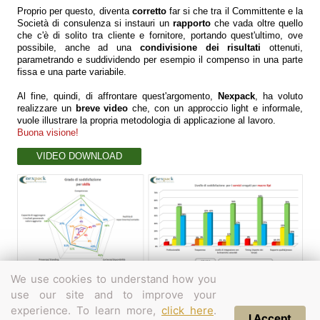
Proprio per questo, diventa
corretto
far si che tra il Committente e la
Società di consulenza si instauri un
rapporto
che vada oltre quello
che c'è di solito tra cliente e fornitore, portando quest'ultimo, ove
possibile, anche ad una
condivisione dei risultati
ottenuti,
parametrando e suddividendo per esempio il compenso in una parte
fissa e una parte variabile.
Al fine, quindi, di affrontare quest'argomento,
Nexpack
, ha voluto
realizzare un
breve video
che, con un approccio light e informale,
vuole illustrare la propria metodologia di applicazione al lavoro.
Buona visione!
VIDEO DOWNLOAD
We use cookies to understand how you
use our site and to improve your
Vista web
Stampa
|
Mappa del sito
experience. To learn more,
click here
.
Nexpack© 2025 a Nexcompany brand:
I Accept