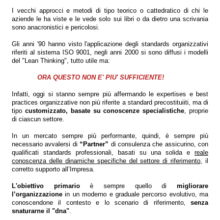
I vecchi approcci e metodi di tipo teorico o cattedratico di chi le
aziende le ha viste e le vede solo sui libri o da dietro una scrivania
sono anacronistici e pericolosi.
Gli anni '90 hanno visto l'applicazione degli standards organizzativi
riferiti al sistema ISO 9001, negli anni 2000 si sono diffusi i modelli
del "Lean Thinking", tutto utile ma:
ORA QUESTO NON E' PIU' SUFFICIENTE!
Infatti, oggi si stanno sempre più affermando le expertises e best
practices organizzative non più riferite a standard precostituiiti, ma di
tipo
customizzato, basate su conoscenze specialistiche
, proprie
di ciascun settore.
In un mercato sempre più performante, quindi, è sempre più
necessario avvalersi di
“Partner”
di consulenza che assicurino, con
qualificati standards professionali, basati su una solida e
reale
conoscenza delle dinamiche specifiche del settore di riferimento,
il
corretto supporto all’Impresa.
L'obiettivo primario
è sempre quello di
migliorare
l’organizzazione
in un moderno e graduale percorso evolutivo, ma
conoscendone il contesto e lo scenario di riferimento,
senza
snaturarne il "dna"
.