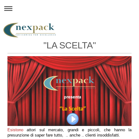
"LA SCELTA"
Esistono
attori sul mercato, grandi e piccoli, che hanno la
presunzione di saper fare tutto, .. anche .. clienti insoddisfatti.