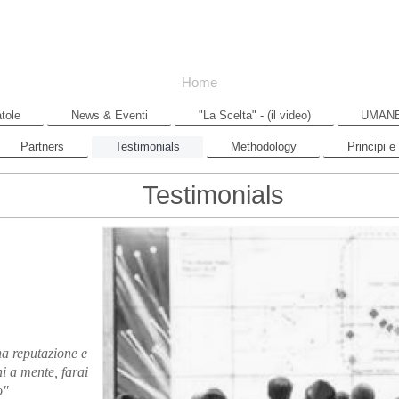
Home
tole
News & Eventi
"La Scelta" - (il video)
UMAN
Partners
Testimonials
Methodology
Principi e
Testimonials
na reputazione e
ni a mente, farai
o"